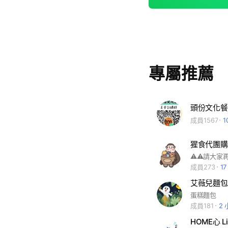
專屬推薦
頭份文化餐
成員1567
1
猩食代團購
成員273
1
艾薇兒麵包
蛋糕麵包
成員181
2
HOME心 L