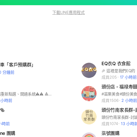
下載LINE應用程式
EQ衣Q 衣食館
車「客戶預購群」
0 分鐘前
成員205
17 小時前
頭份店 - 福禄寿
⚠️⚠️請大家再重新點選、開通系統⚠️⚠️ 🔺🔺才能在第一時間收到，系統到貨通知🔺🔺 步驟1.👇點以下連結，以Facebook帳號繼續連結👇 https://iplus1go.com/XingShiDai 步驟2.👇一定要完成點選，貨到才能收到系統通知👇 https://m.me/101929529110024?ref=3410578128962746 按『開始使用』、『開啟通知』，避免漏收到通知訊息哦！ ✔️有問題歡迎詢問，或是帶手機到店 ✔️我們協助開通🙋🙋‍♂️ 營業時間： 平日 早上9:00-晚上21:00 週六 早上9:00-中午12:00 （開啟完成✅麻煩幫我+1）
7 小時前
成員1506
2 小時前
🥯
 小時前
成員1074
13 小時
ine 團購
柒號團購