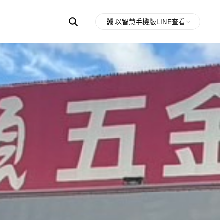
Search
以智慧手機版LINE查看
OpenChats
Open
or
search
messages
area