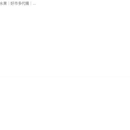
各地排隊美食｜當季水果｜好市多代購｜團購商品｜冷凍美食