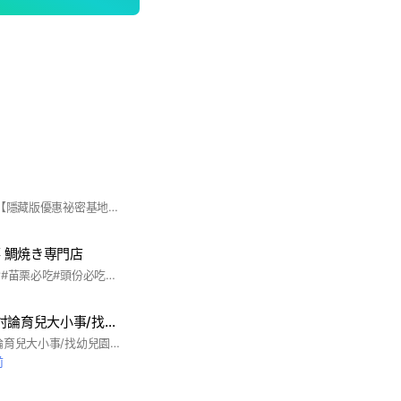
🎉 這裡是我們EQ的【隱藏版優惠祕密基地🔥】 之後所有👇 ✔ 廣州連線新品 ✔ 限量特價款 ✔ 直播專屬優惠 ✔ 美食專屬優惠 都會優先在社群釋出‼️ 👉 有時候便宜到你不敢相信😆 👉 有時候晚看到真的會搶不到😭 ⚠️ 社群限定福利： ✔ 不定時驚喜價 ✔ 社群專屬折扣 ✔ 會員優先選款
囍 鯛焼き専門店
#苗栗美食#頭份美食#苗栗必吃#頭份必吃#鯛魚燒
頭份竹南家長群-討論育兒大小事/找幼兒園/找小學/找才藝
頭份竹南家長群-討論育兒大小事/找幼兒園/找小學/找才藝
前