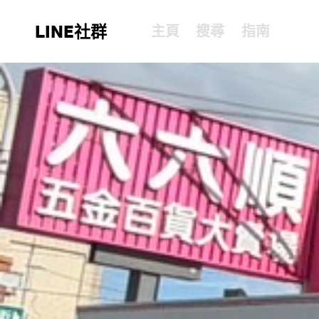
LINE社群
主頁
搜尋
指南