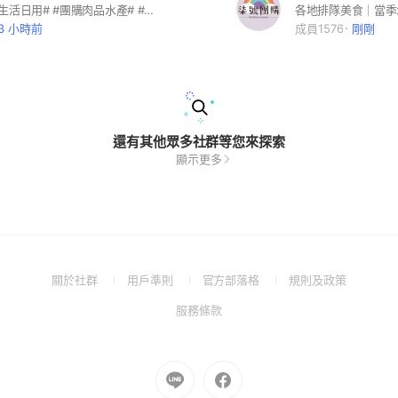
#團購美食，生活日用# #團購肉品水產# #頭份竹南團購# #頭份美食#
13 小時前
成員1576
剛剛
還有其他眾多社群等您來探索
顯示更多
(Open
(Open
(Open
(Open
關於社群
用戶準則
官方部落格
規則及政策
in
in
in
in
(Open
服務條款
a
a
a
a
in
new
new
new
new
a
window)
window)
window)
window)
new
Go
Go
window)
to
to