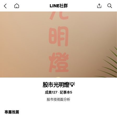
Go
share
se
LINE社群
back
to
home
股市光明燈💡
成員127
記事本5
股市技術面分析
專屬推薦