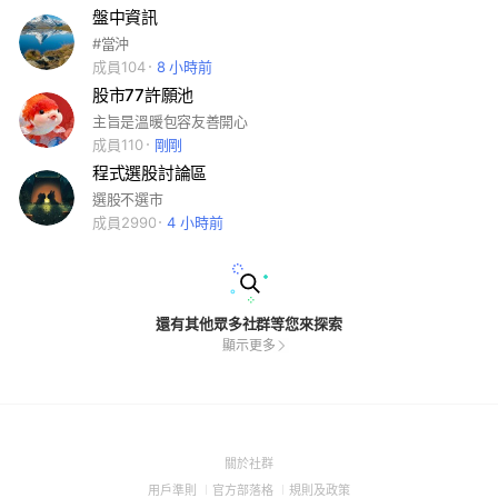
盤中資訊
#當沖
成員104
8 小時前
股市77許願池
主旨是溫暖包容友善開心
成員110
剛剛
程式選股討論區
選股不選市
成員2990
4 小時前
還有其他眾多社群等您來探索
顯示更多
(Open
關於社群
in
(Open
(Open
(Open
用戶準則
官方部落格
規則及政策