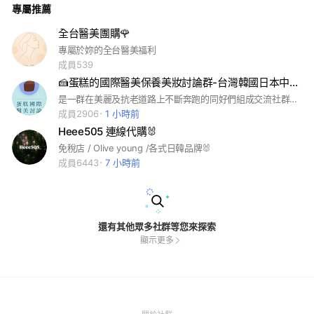
專屬推薦
全台醫美團購🌹
專屬於妳的全台醫美福利
成員539
🍰蛋糕的國際醫美保養美妝討論群-台灣韓國日本中國（不限國家）
是一群在美麗及抗老道路上不斷奔跑的同好們組成交流社群。自由討論各個國家的醫美微整手術，國家和國家們自由比較沒有隔閡。限真人分享禁止廣告仲介。
成員2906
1 小時前
Heee505 連線代購🐰
免稅店 / Olive young /各式日韓品牌🐰
成員6443
7 小時前
還有其他眾多社群等您來探索
顯示更多