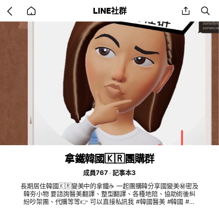
Go
share
se
LINE社群
back
to
home
拿鐵韓國🇰🇷團購群
成員767
記事本3
長期居住韓國🇰🇷變美中的拿鐵☕️ 一起團購韓分享國變美㊙️密及
韓夯小物 要諮詢醫美翻譯、整型翻譯、各種地陪、協助術後糾
紛吵架團、代購等等👉 可以直接私訊我 #韓國醫美 #韓國 #韓
國美妝