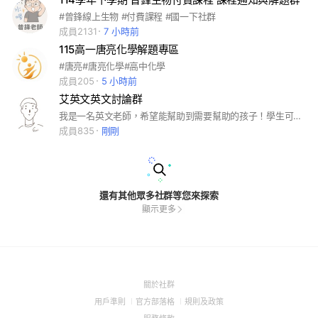
#曾鋒線上生物 #付費課程 #國一下社群
成員2131
7 小時前
115高一唐亮化學解題專區
#唐亮#唐亮化學#高中化學
成員205
5 小時前
艾英文英文討論群
我是一名英文老師，希望能幫助到需要幫助的孩子！學生可以拿任何英文相關的題目來詢問外，Eric老師也會不定期的放相關的學習資訊！透過教學相長的方式，讓學生與老師之間一起成長！
成員835
剛剛
還有其他眾多社群等您來探索
顯示更多
(Open
關於社群
in
(Open
(Open
(Open
用戶準則
官方部落格
規則及政策
a
in
in
in