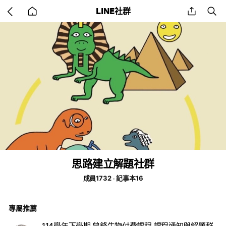
Go
share
se
LINE社群
back
to
home
思路建立解題社群
成員1732
記事本16
專屬推薦
114學年下學期 曾鋒生物付費課程 課程通知與解題群