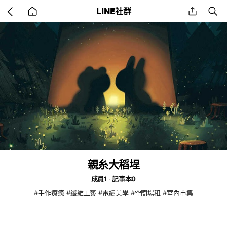
Go
share
se
LINE社群
back
to
home
親糸大稻埕
成員1
記事本0
#手作療癒 #纖維工藝 #電繡美學 #空間場租 #室內市集