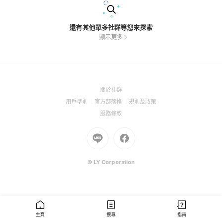
還有其他眾多社群等您來探索
顯示更多
(Open
關於社群
in
(Open
(Open
(Open
用戶準則
官方部落格
規則及政策
a
in
in
in
(Open
服務條款
new
a
a
a
in
window)
new
Go
new
Go
new
a
window)
to
window)
to
window)
new
Line
Facebook
window)
(Open
(Open
© LY Corporation
in
in
a
a
new
new
window)
window)
主頁
搜尋
指南