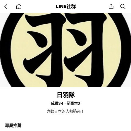
Go
share
se
LINE社群
back
to
home
日羽隊
成員34
記事本0
喜歡日本的人都過來！
專屬推薦