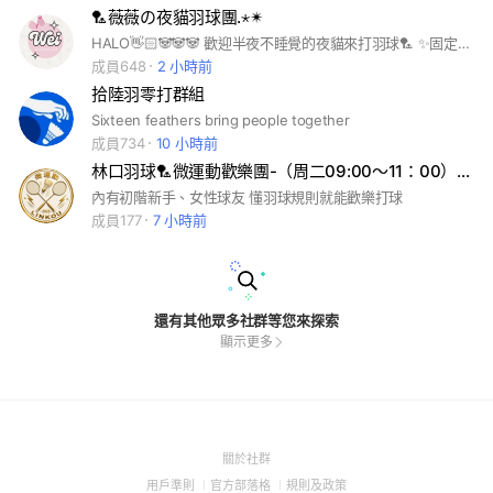
🏸薇薇の夜貓羽球團.⋆✴︎
HALO👋🏻🐼🐼🐼 歡迎半夜不睡覺的夜貓來打羽球🏸 ✨固定時間每週二四六晚上22:30板橋羽鞋✨ 🔖新手不一定友善 看那天新手多不多才收新手&中高階交流&駐場教練陪打&團主下場同樂✨ 有開團都會在社群公佈💗 維護社群防詐騙採審核制，勿打廣告會踢人🙏 𝖨𝖦：𝗐𝗐𝖾𝗂𝗅𝖾𝖾𝗐 #夜貓#羽球#臨打#羽毛球#新北#羽球臨打#不睡覺就給我來打球
成員648
2 小時前
拾陸羽零打群組
Sixteen feathers bring people together
成員734
10 小時前
林口羽球🏸微運動歡樂團-（周二09:00～11：00）新手友善🤗
內有初階新手、女性球友 懂羽球規則就能歡樂打球
成員177
7 小時前
還有其他眾多社群等您來探索
顯示更多
(Open
關於社群
in
(Open
(Open
(Open
用戶準則
官方部落格
規則及政策