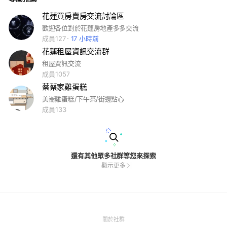
花蓮買房賣房交流討論區
歡迎各位對於花蓮房地產多多交流
成員127
17 小時前
花蓮租屋資訊交流群
租屋資訊交流
成員1057
蔡蔡家雞蛋糕
美崙雞蛋糕/下午茶/街邊點心
成員133
還有其他眾多社群等您來探索
顯示更多
(Open
關於社群