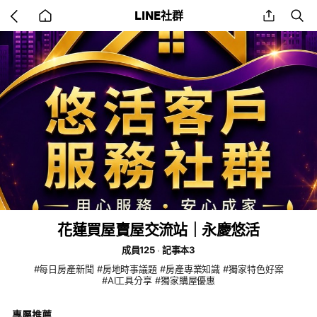
Go
share
se
LINE社群
back
to
home
花蓮買屋賣屋交流站｜永慶悠活
成員125
記事本3
#每日房產新聞 #房地時事議題 #房產專業知識 #獨家特色好案
#AI工具分享 #獨家購屋優惠
專屬推薦