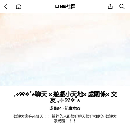
Go
share
se
LINE社群
back
to
home
₊⊹୨୧✧˚⋆聊天 × 遊戲小天地× 處關係× 交
友 ₊⊹୨୧✧˚⋆
成員84
記事本53
歡迎大家進來聊天！！ 這裡的人都很好聊天很好相處的 歡迎大
家光臨！！！