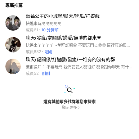
專屬推薦
藍莓公主的小城堡/聊天/吃瓜/打遊戲
快進來玩啊啊啊啊啊
成員61
10 分鐘前
聊天/發瘋/處關係/戀愛/無聊的都來💗
快進來ㄚㄚㄚㄚ～💗拜託嘛🦋 不要玩門ㄛ😤😢 這裡真的很缺人💦💤 進來的可以當管管🌷還能處關係🤍 也能和總管混熟、加哀居🍧 真的就差你/妳一個ㄌ❕就進來看看嘛👀 #帥割妹紙 #帥哥美女 #聊天 #處關係 #發瘋 #潛水 #戀愛 #無聊的都來 #第五人格 #傳說對決 #蛋仔派對 #王者榮耀 #可拿素材 #福利多多 #可當管 #進來的我全罩 #申請問題要填完整才會放人 #抄襲仔一律公淦 #星座 #未滿10歲請不要來 #哀居 #抖音 #唱歌 #葛格紫嘖
成員882
剛剛
聊天/處關係/打遊戲/發瘋/一堆有的沒有的群
進群通知： 不要玩門 我們管管人都很好 都會跟你聊天 有什麼事都可以進來說 想說什麼說什麼 但記得還是要注意分寸喔❤️❤️ 啊我們這群很少人 幫我邀一些人進來 愛你們❤️❤️❤️❤️ #巴拉巴拉小魔仙
成員52
剛剛
還有其他眾多社群等您來探索
顯示更多