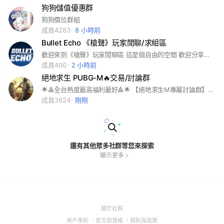
狗狗儲值優惠群
狗狗價位群組
成員4283
8 小時前
Bullet Echo 《槍聲》玩家閒聊/求組區
歡迎來到《槍聲》玩家閒聊區 這是個自由的空間 歡迎分享各種閒聊 禁止政治口水/人身攻擊/謾罵叫囂/不實誤導 請保持社會善良風俗 營造友善的社群環境 謝謝各位配合~ #槍聲 #組隊 #閒聊
成員400
2 小時前
絕地求生 PUBG-M🔥交易/討論群
🌟🔺全台熱度最高福利最好🔺🌟 【絕地求生M專屬討論群】 【高價收購你的帳號】 直接私訊官方賴即可✔️ 【出售各類帳號】 多隻可選✨皆在記事本‼️
成員3624
剛剛
還有其他眾多社群等您來探索
顯示更多
(Open
關於社群
in
(Open
(Open
(Open
用戶準則
官方部落格
規則及政策