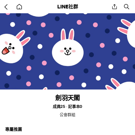
Go
share
se
LINE社群
back
to
home
劍羽天閣
成員25
記事本0
公會群組
專屬推薦