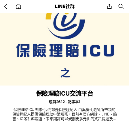
Go
share
se
LINE社群
back
to
home
保險理賠ICU交流平台
成員2612
記事本1
保險理賠ICU團隊-我們都是保險經紀人 由吳慶明老師所帶領的
保險經紀人提供保險理賠申請服務，目前有官方網站、LINE、臉
書、IG等社群媒體，未來期許可以規劃更多元化的資訊傳遞及系
列課程，google 搜尋「保險理賠ICU」，歡迎多多按讚及分
享。