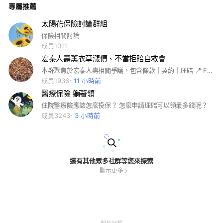
專屬推薦
太陽花保險討論群組
保險相關討論
成員1011
宏泰人壽薰衣草漲價、不當拒賠自救會
本群聚焦於宏泰人壽相關爭議，包含條款｜契約｜理賠 📍 FB社團 https://reurl.cc/kngp59 💬 Line社群 https://reurl.cc/5pO0nR
成員1936
11 小時前
醫療保險 躺著領
住院醫療險應該怎麼投保？ 怎麼申請理賠可以領最多錢呢？
成員3243
3 小時前
還有其他眾多社群等您來探索
顯示更多