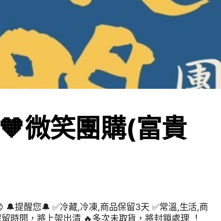
🧡微笑團購(富貴
3
活,商