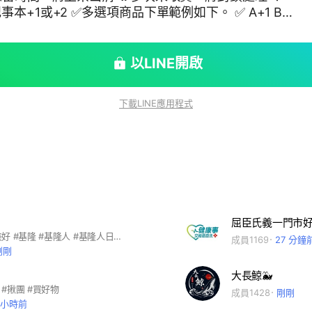
1或+2 ✅多選項商品下單範例如下。 ✅ A+1 B+
晚上11點
以LINE開啟
下載LINE應用程式
屈臣氏義一門市
連結更多的美好 #基隆 #基隆人 #基隆人日常 #基隆美食 #基隆生活 #海嗨
成員1169
27 分鐘
剛剛
大長鯨🐳
#揪團 #買好物
成員1428
剛剛
9 小時前