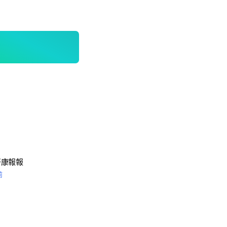
好康報報
前