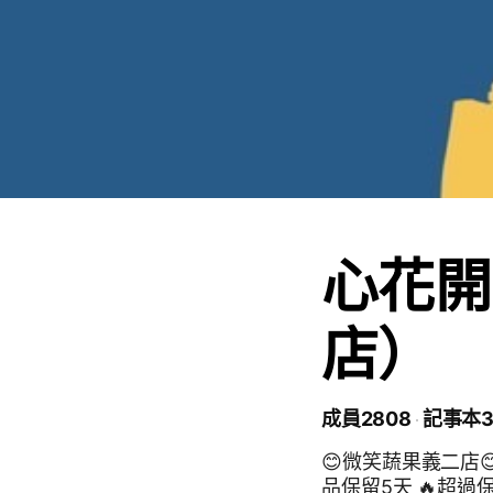
心花開
店）
成員2808
記事本
😊微笑蔬果義二店😊 🔔提醒您🔔 ✅冷藏,冷凍,商品保留3天 ✅常溫,生
品保留5天 🔥超過保留時間，將上架出清 🔥多次未取貨，將封鎖處理 ！