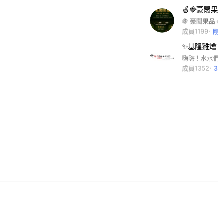
🍏🍓豪閎
成員1199
✨基隆雞燴
成員1352