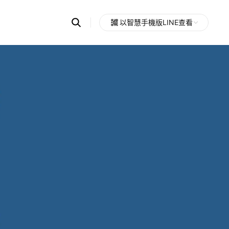
Search
以智慧手機版LINE查看
OpenChats
Open
or
search
messages
area