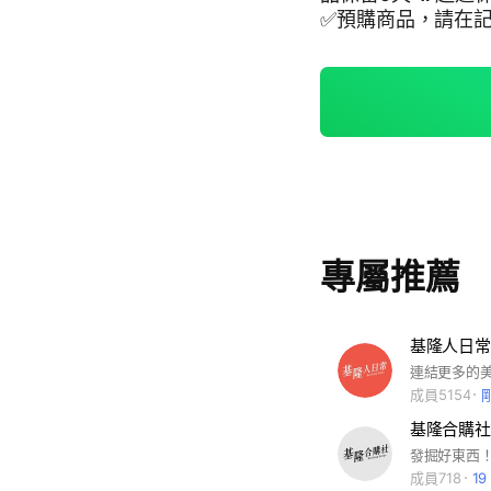
✅預購商品，請在記事本+
1 C+1 🚫下錯單，需要取消，不必刪除 ✅請重複留言打「取消」。 系統回
覆時間，早上6點到
專屬推薦
基隆人日常
成員5154
基隆合購社
發掘好東西！
成員718
1