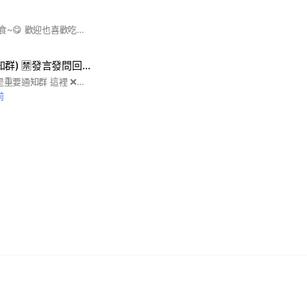
#我是吃貨~#愛找美食~😋 歡迎也喜歡吃美食的您 一起在這邊買買買吃吃吃~👍👍👍 ⚠️⚠️重點是~ 一起團購可以省去貴鬆鬆的運費哦 （尤其是冷藏.冷凍運費超級貴） 🌟持續團購不間斷 🌟有喜歡的商品就趕快+1
佳佳團購(重要通知群) 🈲️發言發問回覆
勿聊天 勿發問 這裡是重要通知群 這裡 ❌禁止發文喲！！ 請配合 感恩
前