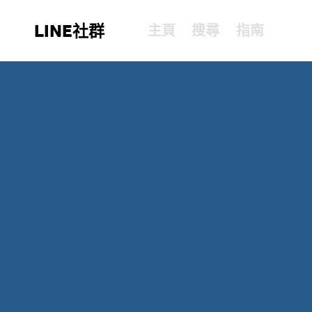
LINE社群
主頁
搜尋
指南