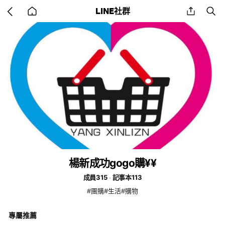
Go
share
se
LINE社群
back
to
home
楊新成功gogo購¥¥
成員315
記事本113
#團購#生活#購物
專屬推薦