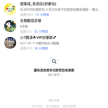
億客成_長安店(好康站)
生活中的好鄰居🥰 🎉官方社群不定期發送獨家優惠✨ 關注我們！好康不漏接！ #生鮮 #乾貨 #伴手禮 #生活用品
成員1567
13 小時前
全聯觀音莊敬
#全聯
成員153
22 小時前
小7觀濤🌟VIP好康群💕
#小7 #7-11 #便利商店 #團購
成員423
18 小時前
還有其他眾多社群等您來探索
顯示更多
(Open
關於社群
in
(Open
(Open
(Open
用戶準則
官方部落格
規則及政策