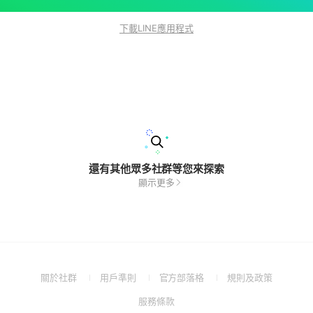
下載LINE應用程式
還有其他眾多社群等您來探索
顯示更多
(Open
(Open
(Open
(Open
關於社群
用戶準則
官方部落格
規則及政策
in
in
in
in
(Open
服務條款
a
a
a
a