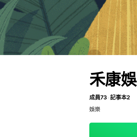
禾康娛
成員73
記事本2
娛樂