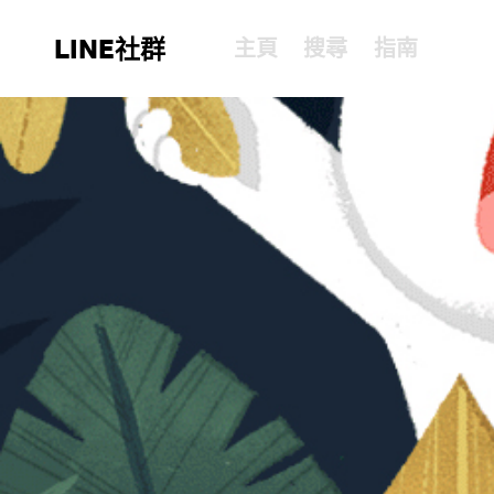
LINE社群
主頁
搜尋
指南