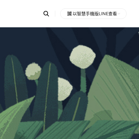
Search
以智慧手機版LINE查看
OpenChats
Open
or
search
messages
area