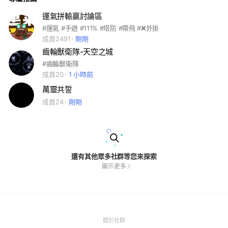
運氣拼輸贏討論區
#運氣 #手遊 #111% #塔防 #帶飛 #❌外掛
成員2491
剛剛
齒輪獸衛隊-天空之城
#齒輪獸衛隊
成員20
1 小時前
萬靈共誓
成員24
剛剛
還有其他眾多社群等您來探索
顯示更多
(Open
關於社群