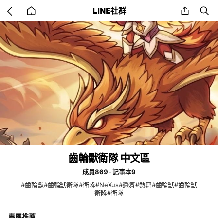
Go
share
se
LINE社群
back
to
home
齒輪獸衛隊 中文區
成員869
記事本9
#齒輪獸#齒輪獸衛隊#衛隊#NeXus#戀舞#熱舞#齒輪獸#齒輪獸
衛隊#衛隊
專屬推薦