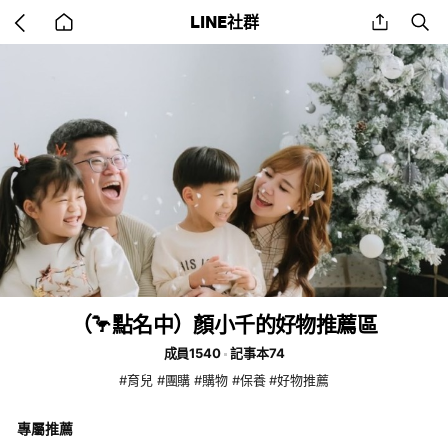
Go
share
se
LINE社群
back
to
home
（🦩點名中）顏小千的好物推薦區
成員1540
記事本74
#育兒 #團購 #購物 #保養 #好物推薦
專屬推薦