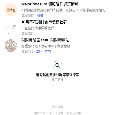
MajorPleasure 佩妮陪你逛逛街🛍️
⟡對韓國連線有興趣的人陪我一起逛街。 ⟡怕擾民建議加入後將社群提醒設為關閉。
成員587
剛剛
10月不花錢討論串標標社群
不花錢討論串標標社群
成員321
財財實驗室 feat. 財財轉運站
好運顯化吧！添福添財順利發發發
成員183
23 小時前
還有其他眾多社群等您來探索
顯示更多
(Open
關於社群
in
(Open
(Open
(Open
用戶準則
官方部落格
規則及政策