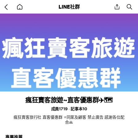
Go
share
se
LINE社群
back
to
home
瘋狂賣客旅遊~直客優惠群✈️🗺️
成員1719
記事本10
瘋狂賣客旅行社 直客優惠群 ⭐同業及顧客 禁止廣告 感謝各位配
合🙏
專屬推薦