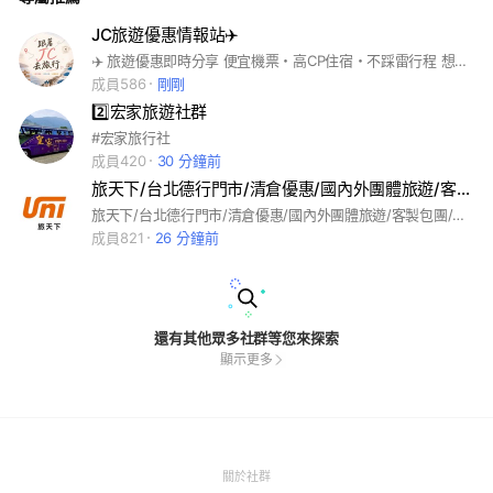
JC旅遊優惠情報站✈️
✈️ 旅遊優惠即時分享 便宜機票・高CP住宿・不踩雷行程 想用最划算的方式出國，這裡就對了🔥
成員586
剛剛
2️⃣宏家旅遊社群
#宏家旅行社
成員420
30 分鐘前
旅天下/台北德行門市/清倉優惠/國內外團體旅遊/客製包團/勝辰國際旅行社/芝山捷運站旁.士林石牌北投
旅天下/台北德行門市/清倉優惠/國內外團體旅遊/客製包團/勝辰國際旅行社/芝山捷運站旁..士林石牌北投一樓門市
成員821
26 分鐘前
還有其他眾多社群等您來探索
顯示更多
(Open
關於社群