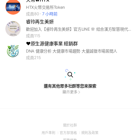
HTX火幣交易所Token
成員80
7 小時前
睿玲再生美妍
歡迎加入【睿玲再生美妍】官方LINE 🌸 結合漢方智慧現代再生科技，為您開啟內養外潤的美妍旅程 ✨會員專屬｜新品體驗｜健康講座｜美麗祕笈✨ 美，從再生開始；健康，由睿玲守護。
成員115
♥️原生源健康事業 經銷群
DNA 健康分析 大健康市場趨勢 大量誠徵市場居間人
成員215
還有其他眾多社群等您來探索
顯示更多
(Open
關於社群
in
(Open
(Open
(Open
用戶準則
官方部落格
規則及政策
a
in
in
in