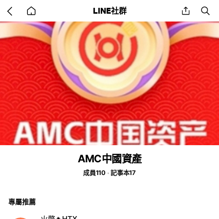
Go
share
se
LINE社群
back
to
home
AMC中國資產
成員110
記事本17
專屬推薦
火幣🔥HTX