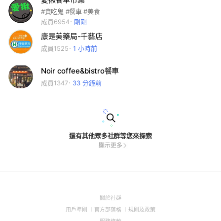
#貪吃鬼 #餐車 #美食
成員6954
剛剛
康是美藥局-千藝店
成員1525
1 小時前
Noir coffee&bistro餐車
成員1347
33 分鐘前
還有其他眾多社群等您來探索
顯示更多
(Open
關於社群
in
(Open
(Open
(Open
用戶準則
官方部落格
規則及政策
a
in
in
in