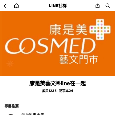
Go
share
se
LINE社群
back
to
home
康是美藝文🌟line在一起
成員1235
記事本24
專屬推薦
愛揪餐車市集