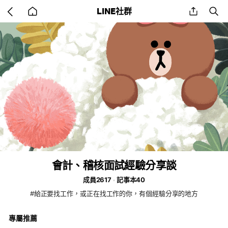
Go
share
se
LINE社群
back
to
home
會計、稽核面試經驗分享談
成員2617
記事本40
#給正要找工作，或正在找工作的你，有個經驗分享的地方
專屬推薦