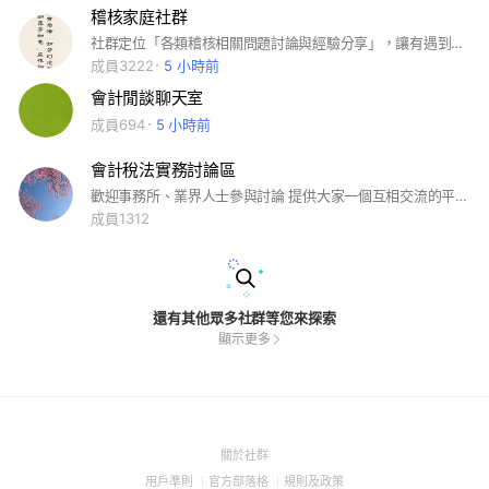
稽核家庭社群
社群定位「各類稽核相關問題討論與經驗分享」，讓有遇到類似問題的朋友能夠在這邊得到不同資訊當作參考，請盡量保持正面、積極、理性的態度進行討論。
成員3222
5 小時前
會計閒談聊天室
成員694
5 小時前
會計稅法實務討論區
歡迎事務所、業界人士參與討論 提供大家一個互相交流的平台
成員1312
還有其他眾多社群等您來探索
顯示更多
(Open
關於社群
in
(Open
(Open
(Open
用戶準則
官方部落格
規則及政策