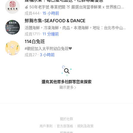
🍎 50年老字號 專業把關 🍑 嚴選台灣當季鮮果 x 世界進口精品 🎁 提供年節/節慶精緻水果禮盒 📦 全台新鮮冷藏宅配 🍒 專屬社群現場限定價・稀有水果搶先開
成員444
15 小時前
鮮舞市集-SEAFOOD & DANCE
活體海鮮，冷凍海鮮，肉品，本港海鮮，地址：台北市中山區建國北路三段143之一號1樓，電話02-25171112
成員1711
11 分鐘前
114白兔班
#歡迎加入太平附幼白兔班❤️
成員27
3 小時前
還有其他眾多社群等您來探索
顯示更多
(Open
關於社群
in
(Open
(Open
(Open
用戶準則
官方部落格
規則及政策
a
in
in
in