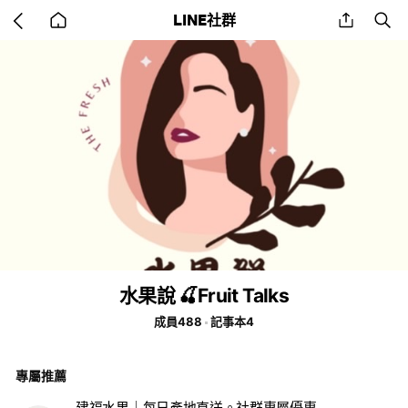
Go
share
se
LINE社群
back
to
home
水果說 🍒Fruit Talks
成員488
記事本4
專屬推薦
建福水果｜每日產地直送。社群專屬優惠