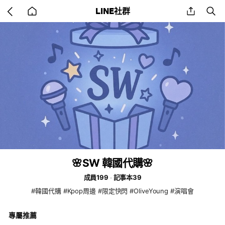
Go
share
se
LINE社群
back
to
home
🌸SW 韓國代購🌸
成員199
記事本39
#韓國代購 #Kpop周邊 #限定快閃 #OliveYoung #演唱會
專屬推薦