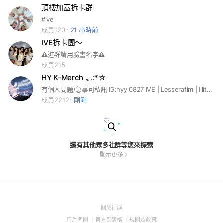
頂樓加蓋拆卡群
#ive
成員120
21 小時前
IVE拆卡團～
⚠️進群請用臉書名字⚠️
成員215
HY K-Merch .｡.:*☆
有個人問題/急事可私訊 IG:hyy_0827 IVE | Lesserafim | Illit | Babymonster #周邊代購 #專輯 #手燈 #會員代辦
成員2212
剛剛
還有其他眾多社群等您來探索
顯示更多
(Open
關於社群
in
(Open
(Open
(Open
用戶準則
官方部落格
規則及政策