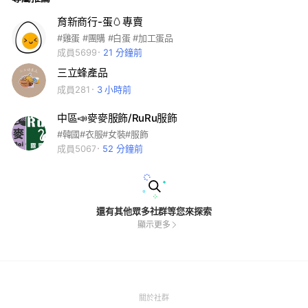
育新商行-蛋🥚專賣
#雞蛋 #團購 #白蛋 #加工蛋品
成員5699
21 分鐘前
三立蜂產品
成員281
3 小時前
中區📣麥麥服飾/RuRu服飾
#韓國#衣服#女裝#服飾
成員5067
52 分鐘前
還有其他眾多社群等您來探索
顯示更多
(Open
關於社群