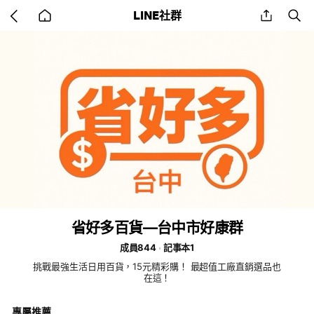
Go
share
se
LINE社群
back
to
home
省好多百貨—台中市好康群
成員844
記事本1
挑戰最強生活日用百貨，15元精彩購！ 最超值工廠直銷選品也
在這！
專屬推薦