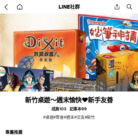
Go
share
se
LINE社群
back
to
home
新竹桌遊～週末愉快❤️新手友善
成員103
記事本99
#桌遊#聚會#週末#交友#新竹
專屬推薦