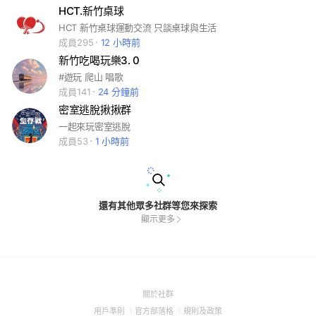
HCT.新竹桌球
HCT 新竹桌球運動交流 只談桌球與生活
成員295
12 小時前
新竹吃喝玩樂3. 0
#遊玩 爬山 唱歌
成員141
24 分鐘前
密室逃脫揪揪群
一起來玩密室逃脫
成員53
1 小時前
還有其他眾多社群等您來探索
顯示更多
(Open
關於社群
in
(Open
(Open
(Open
用戶準則
官方部落格
規則及政策