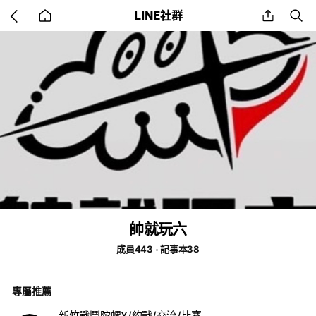
Go
share
se
LINE社群
back
to
home
帥就玩六
成員443
記事本38
專屬推薦
新竹戰鬥陀螺X/約戰/交流/比賽