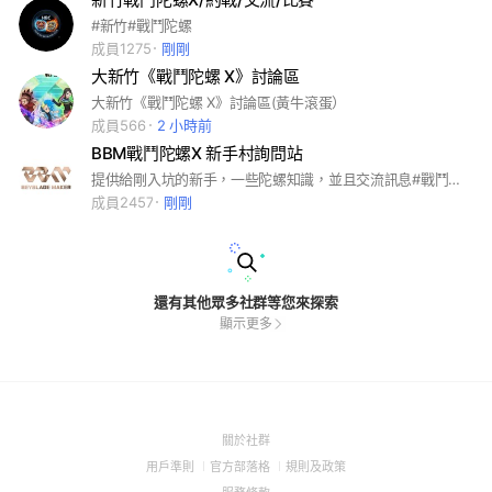
#新竹#戰鬥陀螺
成員1275
剛剛
大新竹《戰鬥陀螺 X》討論區
大新竹《戰鬥陀螺 X》討論區(黃牛滾蛋）
成員566
2 小時前
BBM戰鬥陀螺X 新手村詢問站
提供給剛入坑的新手，一些陀螺知識，並且交流訊息#戰鬥陀螺x
成員2457
剛剛
還有其他眾多社群等您來探索
顯示更多
(Open
關於社群
in
(Open
(Open
(Open
用戶準則
官方部落格
規則及政策
a
in
in
in