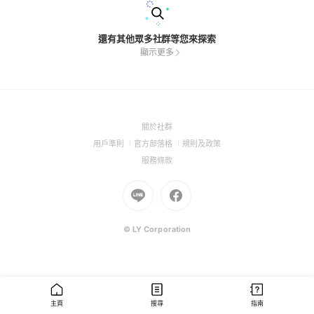
還有其他眾多社群等您來探索
顯示更多
(Open
關於社群
in
(Open
(Open
(Open
用戶準則
官方部落格
規則及政策
a
in
in
in
(Open
服務條款
new
a
a
a
in
window)
new
Go
new
Go
new
a
window)
to
window)
to
window)
new
Line
Facebook
window)
(Open
(Open
© LY Corporation
in
in
a
a
new
new
window)
window)
主頁
搜尋
指南