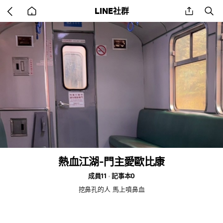
Go
share
se
LINE社群
back
to
home
熱血江湖-門主愛歐比康
成員11
記事本0
挖鼻孔的人 馬上噴鼻血