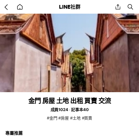
Go
share
se
LINE社群
back
to
home
金門 房屋 土地 出租 買賣 交流
成員1024
記事本40
#金門 #房屋 #土地 #買賣
專屬推薦