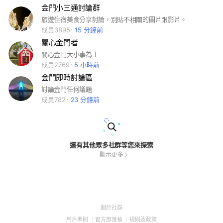
金門小三通討論群
旅遊住宿美食分享討論，別貼不相關的圖片跟影片。
成員3895
15 分鐘前
關心金門者
關心金門大小事為主
成員2769
5 小時前
金門即時討論區
討論金門任何議題
成員782
23 分鐘前
還有其他眾多社群等您來探索
顯示更多
(Open
關於社群
in
(Open
(Open
(Open
用戶準則
官方部落格
規則及政策