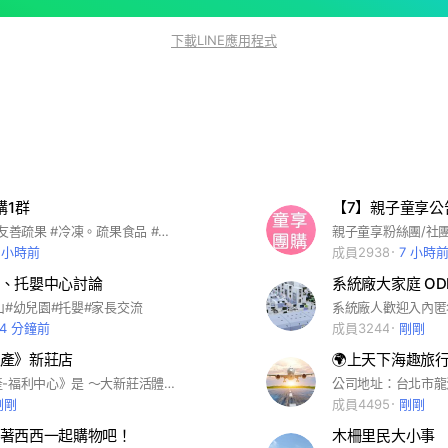
下載LINE應用程式
購1群
#產地小農 #友善疏果 #冷凍。疏果食品 #生活用品 #團購
親子童享粉絲團/社團
 小時前
成員2938
7 小時
、托嬰中心討論
系統廠大家庭 OD
山#幼兒園#托嬰#家長交流
54 分鐘前
成員3244
剛剛
產》新莊店
《蚌蚌蟹水產-福利中心》是 ～大新莊活體海鮮水產專門店 （1）活體海鮮 @螃蟹類～ 皇帝蟹、帝王蟹、鱈場蟹、花咲蟹、毛蟹、松葉蟹、香箱蟹、栗子蟹、黃金蟹、麵包蟹、沙公、沙母、紅蟳、少女蟳、大閘蟹、花蟹、三點蟹⋯等 @蝦類～ 波龍、澳龍水姑娘、七彩花龍、青龍、竹龍、大頭龍、雜龍、戰車、賴尿蝦、皮皮蝦、黑排蝦菇、牡丹蝦、泰國蝦、白蝦⋯等 @螺貝類～ 南非鮑魚、韓國鮑魚、九孔鮑魚、北寄貝、白貝、扇貝、牛奶貝、仙女貝、象拔蚌、香螺、法螺、真螺、哈哈螺、鳳螺、文蛤蜊、赤嘴蛤蜊、海瓜子、山瓜子、血蛤、淡菜、生蠔、帶殼牡蠣、蚵仔⋯等 @冰鮮類～ 日本生食海膽、生食干貝、生食生蠔、鮭魚卵、明太子、蒸魚卵、軟絲、透抽、烏賊、魷魚、章魚、牡丹蝦、葡萄甜蝦、天使紅蝦、胭脂蝦、劍蝦、草蝦、明蝦、甜蝦、黑鮪魚、喜知次、鰤魚、紅喉、黑喉、赤棕、土魠魚、海鱺、圓鱈魚、扁鱈魚、鮭魚、香魚、鯖魚、柳葉魚、什麼魚、虱目魚、鱸魚、午仔魚、肉魚⋯等 （2）各類肉品 @牛肉類～ 美國牛PR、CAB、CH 日本A5和牛 紐澳牛 紐約客、肋眼、菲力、沙朗、安格斯、翼板、板腱、無骨牛小排、帶骨牛小排、雪花牛、骰子牛、牛五花、低脂牛、卡路比、戰斧牛、牛肋條、牛腱心、牛絞肉、牛肚 @豬肉類 戰斧豬排、松板豬、梅花豬、豬五花 @羊肉類 小羔羊排、羊肩排、帶皮羊肉、羊五花、羊肉片 @雞鴨類 去骨雞腿排、櫻桃鴨胸 ⋯等等 （3）韓國食品、調味料、酒類、鍋具 泡菜、麻油、烤肉醬、辣椒醬、大醬、海苔、煎餅粉、辣椒粉、人蔘雞、辣牛肉湯、泡麵、餅乾糖果、小菜、魚板、年糕、韓國熱狗、玉米鬚茶、柚子茶、蘋果茶、咖啡、人蔘精華液、香蕉牛奶、啤酒、燒酒、瑪格利米酒、石鍋、烤肉盤⋯等 （4）各類冷凍調理食品、團購商品 ⋯等等
剛剛
成員4495
剛剛
跟著西西一起購物吧！
木柵里民大小事