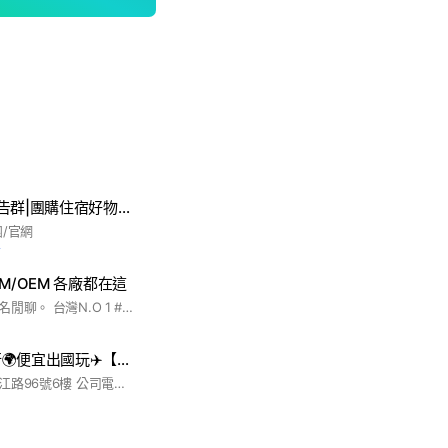
【7】親子童享公告群|團購住宿好物！我們有：11萬粉絲團＋28萬社團。購票請至親子童享官網喔。
/官網
前
M/OEM 各廠都在這
系統廠人歡迎入內匿名閒聊。 台灣N.O 1 #系統廠 #交流群
🌍上天下海趣旅行🌍便宜出國玩✈️【歐洲埃及/澳洲/泰國/日本/韓國/大陸/馬新/越南
公司地址：台北市龍江路96號6樓 公司電話：02-25169788 旅遊品質保證🔥好康福利都在這 社群管理已盡力維護⚠️請慎防詐騙 #旅遊#行程#長榮#華航#星宇#虎航#馬印#亞航#泰獅#酷航#大陸#九寨溝#張家界#江南#中國#日本#賞櫻#賞雪#滑雪#北海道#大阪#東京#名古屋#關西#立山#黑部#熊本#九州#韓國#首爾#濟州#釜山#溫泉#海島#宿霧#峇里島#菲律賓#馬新#環球影城#樂高樂園#泰國#曼谷#馬爾地夫#奧捷#歐洲#義大利#極光#出國#清倉#特價#特惠#出清#撿便宜#度假#親子#寒假#過年#暑假#連休#國內旅遊#國外旅遊#便宜#賞花#賞楓#跟團#包團#旅行社#旅行