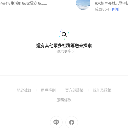
想跟團住宿券/書包/生活用品/家電商品...加入此群組就不會漏接訊息唷！
#木柵里長林志勤 #
成員854
剛剛
還有其他眾多社群等您來探索
顯示更多
(Open
(Open
(Open
(Open
關於社群
用戶準則
官方部落格
規則及政策
in
in
in
in
(Open
服務條款
a
a
a
a
in
new
new
new
new
a
window)
window)
window)
window)
new
Go
Go
window)
to
to