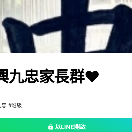
再興九忠家長群❤️
九忠 #班級
以LINE開啟