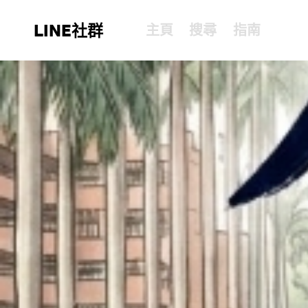
LINE社群
主頁
搜尋
指南