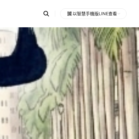
Search
以智慧手機版LINE查看
OpenChats
Open
or
search
messages
area