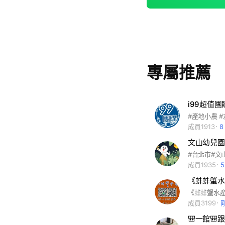
專屬推薦
i99超值團
成員1913
8
文山幼兒園
#台北市#文
成員1935
《蚌蚌蟹水
成員3199
🎒一館