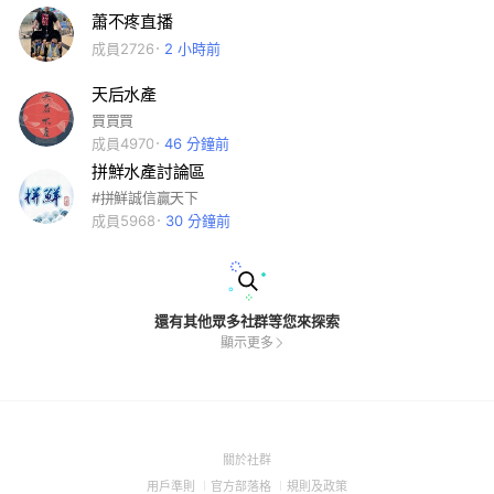
蕭不疼直播
成員2726
2 小時前
天后水產
買買買
成員4970
46 分鐘前
拼鮮水產討論區
#拼鮮誠信贏天下
成員5968
30 分鐘前
還有其他眾多社群等您來探索
顯示更多
(Open
關於社群
in
(Open
(Open
(Open
用戶準則
官方部落格
規則及政策