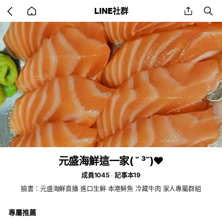
Go
share
se
LINE社群
back
to
home
元盛海鮮這一家(⁠ ⁠˘⁠ ⁠³⁠˘⁠)⁠♥
成員1045
記事本19
臉書：元盛海鮮直播 進口生鮮 本港鮮魚 冷藏牛肉 家人專屬群組
專屬推薦