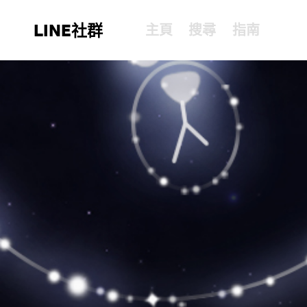
LINE社群
主頁
搜尋
指南