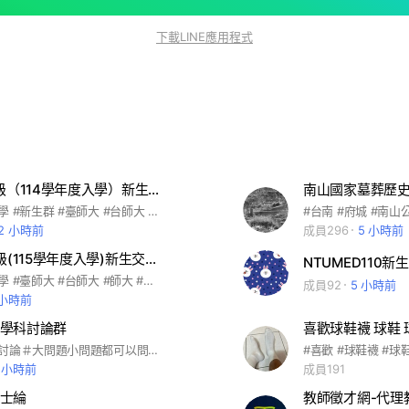
下載LINE應用程式
臺師大118級（114學年度入學）新生交流群
南山國家墓葬歷史
#臺灣師範大學 #新生群 #臺師大 #台師大 #118級 #114學年度
12 小時前
成員296
5 小時前
臺師大119級(115學年度入學)新生交流群
NTUMED110新
#臺灣師範大學 #臺師大 #台師大 #師大 #新生 #119級 #115學年度
成員92
5 小時前
 小時前
學科討論群
喜歡球鞋襪 球鞋 
#土木系學科討論＃大問題小問題都可以問＃高中＃大學＃國考
#喜歡 #球鞋襪 #球
7 小時前
成員191
士綸
教師徵才網-代理