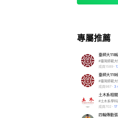
專屬推薦
成員1589
成員987
3
土木系相關
成員702
1
四輪傳動張