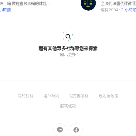
中信兄弟4號張士綸 歡迎喜歡四輪的球迷加入⚾💛🐘 #中信兄弟 #張士綸 #四輪傳動
 小時前
成員2904
2 小時
還有其他眾多社群等您來探索
顯示更多
(Open
(Open
(Open
(Open
關於社群
用戶準則
官方部落格
規則及政策
in
in
in
in
(Open
服務條款
a
a
a
a
in
new
new
new
new
a
window)
window)
window)
window)
new
Go
Go
window)
to
to