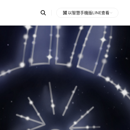
Search
以智慧手機版LINE查看
OpenChats
Open
or
search
messages
area