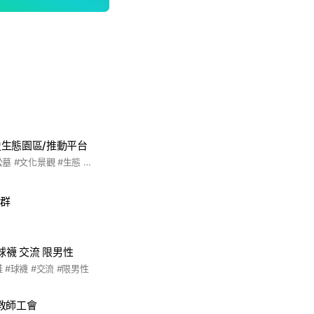
生態園區/推動平台
#台南 #府城 #南山公墓 #文化景觀 #生態 #文化資產 #歷史 #建築
生群
球襪 交流 限男性
鞋 #球襪 #交流 #限男性
教師工會