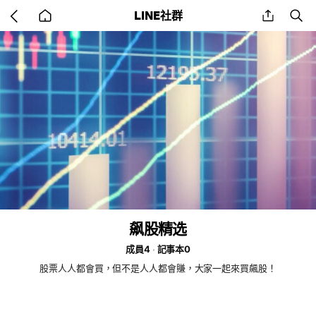
Go
share
se
LINE社群
back
to
home
飙股精选
成員4
記事本0
股票人人都會買，但不是人人都會賺，大家一起來買飆股！