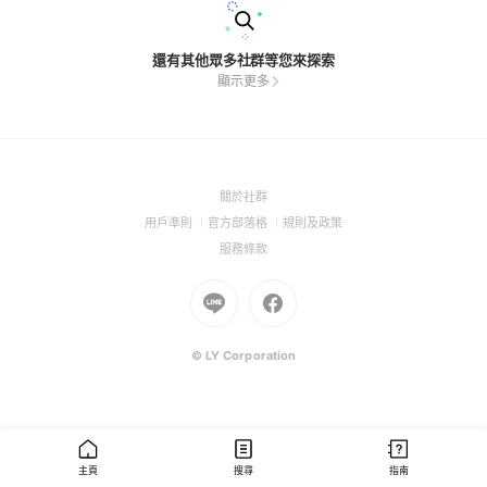
還有其他眾多社群等您來探索
顯示更多
(Open
關於社群
in
(Open
(Open
(Open
用戶準則
官方部落格
規則及政策
a
in
in
in
(Open
服務條款
new
a
a
a
in
window)
new
Go
new
Go
new
a
window)
to
window)
to
window)
new
Line
Facebook
window)
(Open
(Open
© LY Corporation
in
in
a
a
new
new
window)
window)
主頁
搜尋
指南