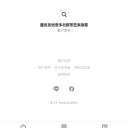
還有其他眾多社群等您來探索
顯示更多
(Open
關於社群
in
(Open
(Open
(Open
用戶準則
官方部落格
規則及政策
a
in
in
in
(Open
服務條款
new
a
a
a
in
window)
new
Go
new
Go
new
a
window)
to
window)
to
window)
new
Line
Facebook
window)
(Open
(Open
© LY Corporation
in
in
a
a
new
new
window)
window)