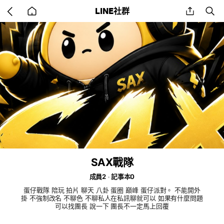
Go
share
se
LINE社群
back
to
home
SAX戰隊
成員2
記事本0
蛋仔戰隊 陪玩 拍片 聊天 八卦 蛋圈 巔峰 蛋仔派對。 不能開外
掛 不強制改名 不聊色 不聊私人在私訊聊就可以 如果有什麼問題
可以找團長 說一下 團長不一定馬上回覆