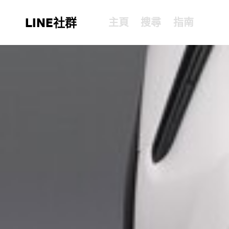
LINE社群
主頁
搜尋
指南