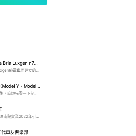
FOXTRON Cavira Bria Luxgen n7電動車討論群
歡迎加入這個專為Luxgen純電車而建立的社群，希望大家可以在這個群組聊的開心玩的開心喔❤️❤️#n7 #n5 #納智捷
Tesla 3.0討論群（Model Y、Model 3、Model S、Model X）
歡迎加入❤️進入群組後，麻煩先看一下記事本唷～
前
群
本群為現代汽車總代理南陽實業2022年引進IONIQ 5進入台灣準車主交流群，由準車主自主創設交流，非官方 #IONIQ 5 #現代汽車 #電動車 #HYUNDAI #V2L
 第五代車友俱樂部