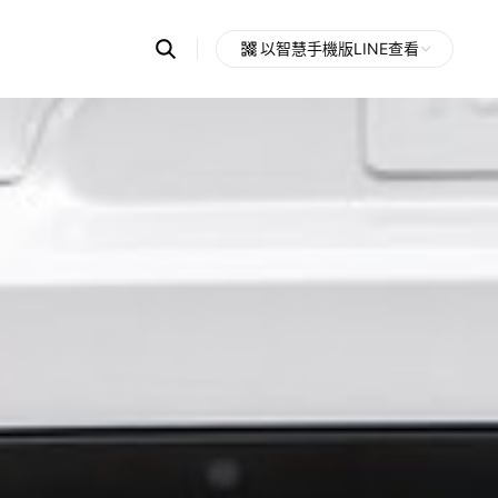
Search
以智慧手機版LINE查看
OpenChats
Open
or
search
messages
area