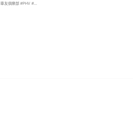
#PRIUS #TOYOTA #車友俱樂部 #PHV #第五代 #prius5 #油電 #PHEV