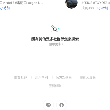
#納智捷電動車Model 7 #電動車Luxgen N7 #Model C 電動車 #鴻海電動車！ #Luxgen電動車 #Model c #luxgen n7 #納智捷 #電動車 #納智捷Model C #電動車n7 #鴻海電動車 #GAMA #GAMA隔熱紙 #納智捷電動車 #裕隆電動車 #鴻海納智捷
 小時前
成員388
1 小時前
還有其他眾多社群等您來探索
顯示更多
(Open
(Open
(Open
(Open
關於社群
用戶準則
官方部落格
規則及政策
in
in
in
in
(Open
服務條款
a
a
a
a
in
new
new
new
new
a
window)
window)
window)
window)
new
Go
Go
window)
to
to