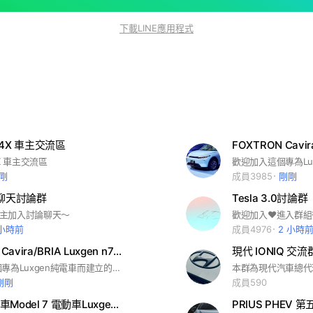
下載LINE應用程式
bZ4X 車主交流區
Z4X 車主交流區
剛
成員3985
剛剛
主聊天討論群
X車主加入討論聊天～
 小時前
成員4976
2 小時
FOXTRON Cavira/BRIA Luxgen n7/n5 納智捷電動車討論群
現代 IONIQ 交流
歡迎加入這個專為Luxgen純電車而建立的社群，希望大家可以在這個群組聊的開心玩的開心喔❤️❤️#n7 #納智捷
剛剛
成員590
納智捷電動車Model 7 電動車Luxgen N7 Model C電動車裕隆電動車
PRIUS PHEV