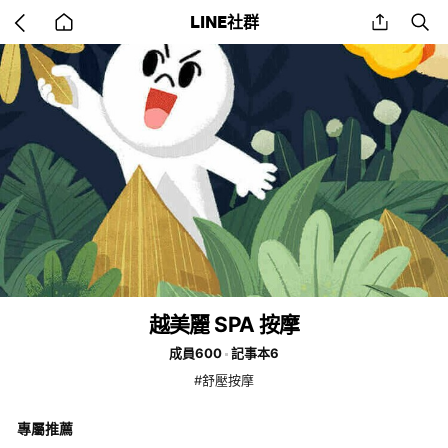
Go
share
se
LINE社群
back
to
home
越美麗 SPA 按摩
成員600
記事本6
#舒壓按摩
專屬推薦