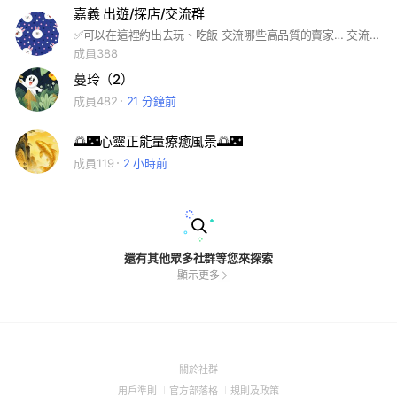
嘉義 出遊/探店/交流群
✅可以在這裡約出去玩、吃飯 交流哪些高品質的賣家… 交流嘉義各種大大小小活動 🚫約ㄆ、出去做一些怪怪的事
成員388
蔓玲（2）
成員482
21 分鐘前
🌅🌃心靈正能量療癒風景🌅🌃
成員119
2 小時前
還有其他眾多社群等您來探索
顯示更多
(Open
關於社群
in
(Open
(Open
(Open
用戶準則
官方部落格
規則及政策