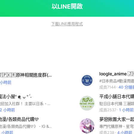
以LINE開啟
下載LINE應用程式
loogle_anime 
Kevin日韓🇯🇵🇰🇷原神相關進度群(主群)
8 小時前
成員7144
40 分鐘
ᐡ ɞ̴̶̷ ̫ ᴗ̤ ᐡˊ˗
平成小舖日本代
空泥幾哇！歡迎加入社群！ 主要以日系、韓系的東西為主՞ ̳o̴̶̷̤ ̫ o̴̶̷̤ ̳՞ 有開放日牌的Rojita專區o̴̶̷ ̫ o̴̶̷‪‪ *大多為平替*（請注意！ 當初是為了學生群 但是又想買漂亮衣服才開的 介意勿購買！） （也可以代購淘寶、拼多多、鹹魚等） #地雷系 #日系衣服 #韓系衣服 #波點衣服 #天使衣服 #宅萌衣服 還有很多東西！歡迎公主們進來把寶貝帶走！ᐡ ɞ̴̶̷ ̫ ᴗ̤ ᐡ
12 小時前
成員2537
1 小時前
動漫/各類商品代購🩵
夢戀揪團大家一
《🩵CC日韓動漫/各類商品代購🩵》 - IG &Threads請搜尋🔍 : ccc.anim - 付款方式：本店總訂單金額$2000元以下提供「全額貨付」方便大家選購，若達$2000元以上需預先支付半額訂金🙏🏻 （部分特定團請依貼文付款方式為主） - 由我和老幫手共同經營回覆，有想開團的商品都歡迎詢問喔🍀！！ - 群內長期開通販、現地連線不定時飛🇰🇷🇯🇵✈️⮑ 歡迎大家加入選購🥰✨ - #美妝 #三麗鷗 #卡套 #娃包 #周邊收納 #相卡代印 #BL #一番賞 #日雜 #零食 #痛包 #扭蛋 少女漫畫 #吉伊卡哇 #專輯 #PLAVE💙💜🩷❤️🖤 #排球少年 #GIVEN被贈與的未來 #地縛少年花子君 #鬼滅之刃 #薰香花朵凜然綻放 #藍色監獄 #入間同學入魔了 #防風少年 #怪獸8號 #我的英雄學院 #櫻蘭高校男公關部 #名偵探柯南 #光逝去的夏天 #JUMPSHOP #葬送的芙莉蓮 #咒術迴戰 #黑執事 #只想告訴你 #ALIENSTAGE #坂本日常 #家庭教師 #失憶投捕 #惡靈剋星 #極樂街 #夏日友人帳 #東京復仇者 #暗殺教室 #藥師少女的獨語 #gachiakuta #少女漫畫
3 小時前
成員238
4 小時前