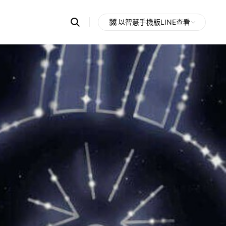
Search
以智慧手機版LINE查看
OpenChats
Open
or
search
messages
area