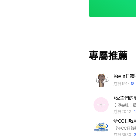
專屬推薦
成員191
1
ꉂ公主們的魔法小屋
成員2042
🩵CC日韓
成員3530