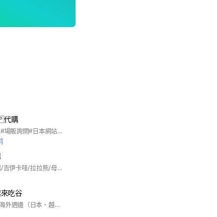
🇵代購
#日本商品#動漫周邊#場販詢問#日本網站代買 週末國定假日休息不出貨
前
購
駐日日本代購 三麗鷗/吉伊卡哇/拉拉熊/母嬰/零食/可愛小物 媽咪們別加錯群組👉「日本母嬰代購媽咪群」要按對呦～不然看不到連線照片 退出群組後將無法再次加入 不歡迎喊喊哥姐媽/盜圖
起來吃谷
專門代購原神、星穹海外週邊（日本、越南、馬來西亞、微店）