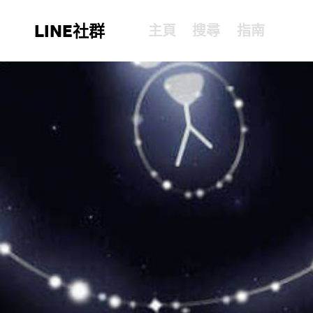
LINE社群
主頁
搜尋
指南