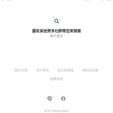
還有其他眾多社群等您來探索
顯示更多
(Open
(Open
(Open
(Open
關於社群
用戶準則
官方部落格
規則及政策
in
in
in
in
(Open
服務條款
a
a
a
a
in
new
new
new
new
a
window)
window)
window)
window)
new
Go
Go
window)
to
to
Line
Facebook
(Open
(Open
© LY Corporation