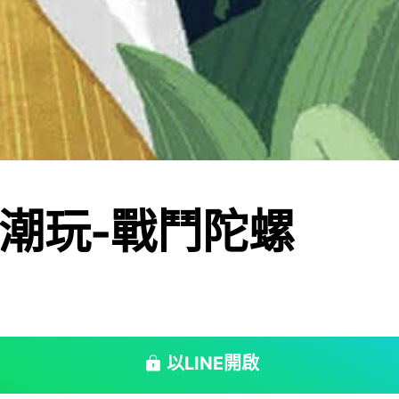
潮玩-戰鬥陀螺
以LINE開啟