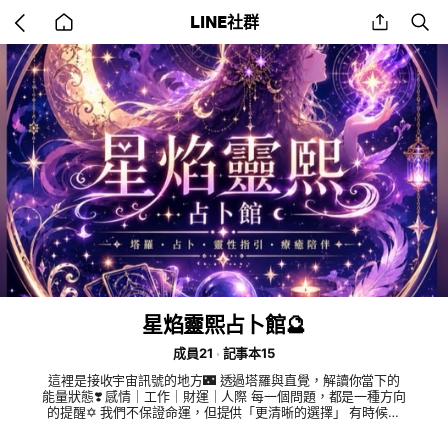
Go
share
se
LINE社群
back
to
home
星焰靈熙占卜館🔮
成員21
記事本15
這裡是接收宇宙訊號的地方🌃 透過塔羅與直覺，解讀你當下的
能量狀態❣️ 感情｜工作｜財運｜人際 每一個問題，都是一種方向
的提醒✡️ 我們不保證命運，但提供「更清晰的選擇」 有時候答
案不是預言，而是讓你看見自己真正想走的路🎐