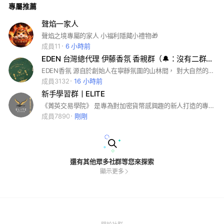
專屬推薦
聲焰一家人
聲焰之境專屬的家人 小福利隱藏小禮物🎁
成員11
6 小時前
EDEN 台灣總代理 伊藤香氛 香親群（🔔：沒有二群，只要有其他群皆是仿冒、詐騙）
EDEN香氛 源自於創始人在寧靜氛圍的山林間， 對大自然的感動及深刻印象， 一片樹葉、一滴露珠 都彷彿蘊含著此地神秘的面紗， 激發出創始人對香氛創作的渴望 喜愛的氣味 想將其保留 採用獨家 虹滴式淬鍊技術 將茶香與木質調做結合 創造了伊藤香氛第一支淬鍊香水 ——伊の靜覓01.29 全台灣最懂你的香水化妝師 擁有全台最會調製復刻的法國香精調香師。 每一瓶味道都是我們專為亞洲人打造的味道。 你可以不買，但您不可不試香！ 請洽大群內的經銷商
成員3132
16 小時前
新手學習群丨ELITE
《菁英交易學院》 是專為對加密貨幣感興趣的新人打造的專業教育平台。 學院將提供以交易技術分析、鏈上數據解析與市場趨勢洞察為核心的系統化教學內容，幫助學員從零基礎到成為具備專業交易能力的投資者。 #比特幣 #加密貨幣 #虛擬貨幣
成員7890
剛剛
還有其他眾多社群等您來探索
顯示更多