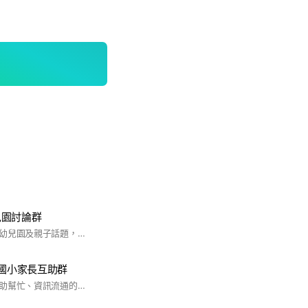
兒園討論群
歡迎討論北屯托嬰及幼兒園及親子話題，另外群內不販售及廣告任何對自己營利性質之物品和課程，不聽勸告違者剔除！！
陽國小家長互助群
希望提供一個大家互助幫忙、資訊流通的平台，一起關心孩子們❤️