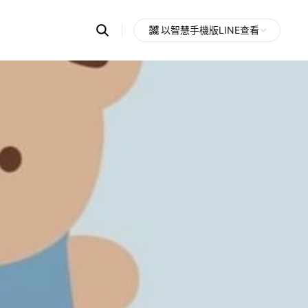
Search
以智慧手機版LINE查看
OpenChats
Open
or
search
messages
area