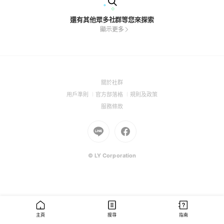
還有其他眾多社群等您來探索
顯示更多
(Open
關於社群
in
(Open
(Open
(Open
用戶準則
官方部落格
規則及政策
a
in
in
in
(Open
服務條款
new
a
a
a
in
window)
new
Go
new
Go
new
a
window)
to
window)
to
window)
new
Line
Facebook
window)
(Open
(Open
© LY Corporation
in
in
a
a
new
new
window)
window)
主頁
搜尋
指南