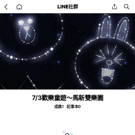
Go
share
se
LINE社群
back
to
home
7/3歡樂童遊～馬新雙樂園
成員1
記事本0