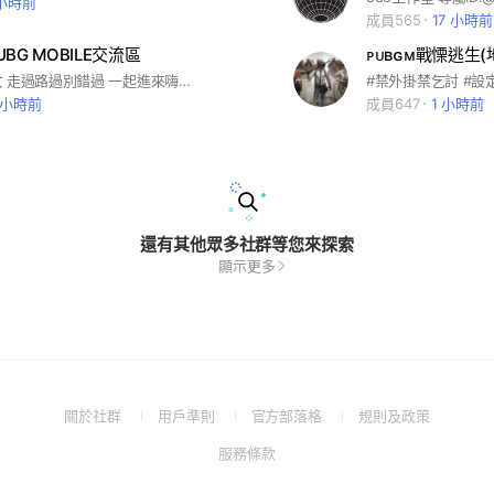
 小時前
成員565
17 小時前
BG MOBILE交流區
ᴘᴜʙɢᴍ戰慄逃生(
各位帥哥美女 走過路過別錯過 一起進來嗨👊 不限話題 一同歡樂🫶
 小時前
成員647
1 小時前
還有其他眾多社群等您來探索
顯示更多
(Open
(Open
(Open
(Open
關於社群
用戶準則
官方部落格
規則及政策
in
in
in
in
(Open
服務條款
a
a
a
a
in
new
new
new
new