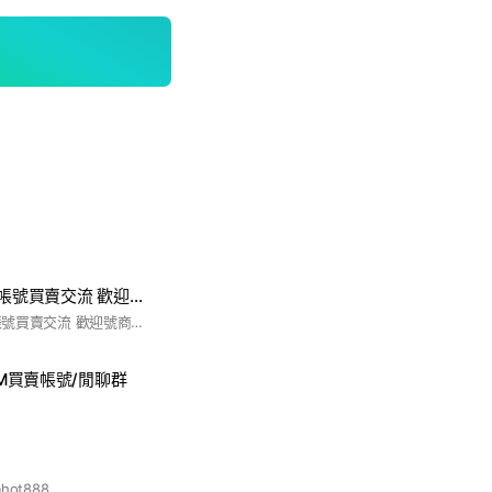
PUBGM絕地求生帳號買賣交流 歡迎號商 尋號賣號都歡迎 只踢騙子和奇怪連結🔗
PUBG M絕地求生 帳號買賣交流 歡迎號商 尋號賣號都歡迎 只踢騙子和奇怪連結🔗#PUBG #PUBGM #PUBG帳號買賣
-M買賣帳號/閒聊群
hot888