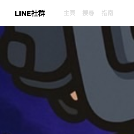
LINE社群
主頁
搜尋
指南