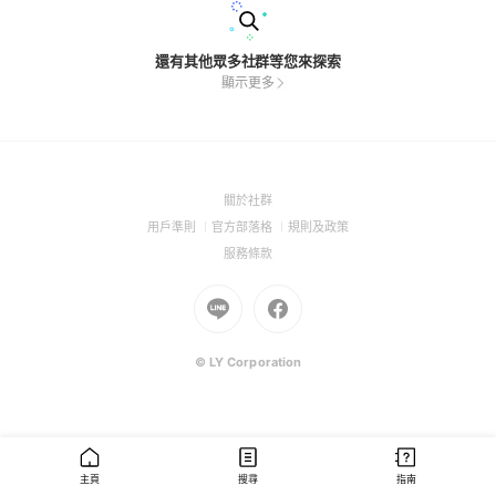
還有其他眾多社群等您來探索
顯示更多
(Open
關於社群
in
(Open
(Open
(Open
用戶準則
官方部落格
規則及政策
a
in
in
in
(Open
服務條款
new
a
a
a
in
window)
new
Go
new
Go
new
a
window)
to
window)
to
window)
new
Line
Facebook
window)
(Open
(Open
© LY Corporation
in
in
a
a
new
new
window)
window)
主頁
搜尋
指南