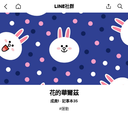
Go
share
se
LINE社群
back
to
home
花的華爾茲
成員1
記事本35
#運動