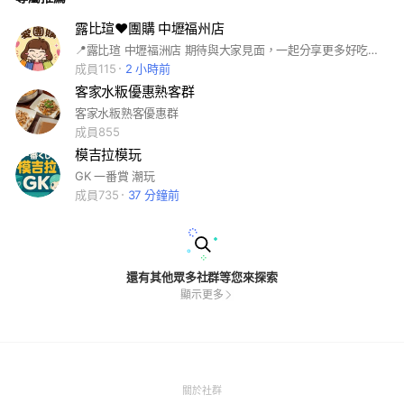
露比瑄❤️團購 中壢福州店
📍露比瑄 中壢福洲店 期待與大家見面，一起分享更多好吃、好買、超值的團購商品！ ❤️ 歡迎按讚、分享、追蹤，也別忘了揪親朋好友一起來支持！ 社團連結🔗 https://www.facebook.com/share/g/1BkRhLtaSt/?mibextid=wwXIfr #露比瑄愛團購 #中壢福洲店 #盛大開幕 #團購美食 #冷凍食品 #開幕優惠
成員115
2 小時前
客家水粄優惠熟客群
客家水粄熟客優惠群
成員855
模吉拉模玩
GK 一番賞 潮玩
成員735
37 分鐘前
還有其他眾多社群等您來探索
顯示更多
(Open
關於社群