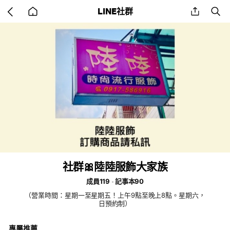
Go
share
se
LINE社群
back
to
home
社群🎀陸陸服飾大家族
成員119
記事本90
（營業時間：星期一至星期五！上午9點至晚上8點。星期六，
日預約制）
專屬推薦