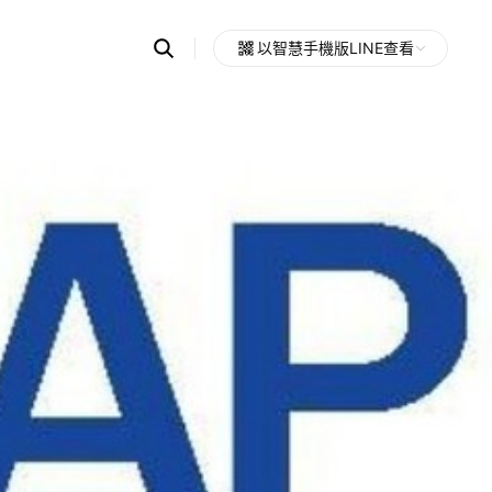
Search
以智慧手機版LINE查看
OpenChats
Open
or
search
messages
area