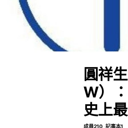
圓祥生
W）：
史上最
成員210
記事本1