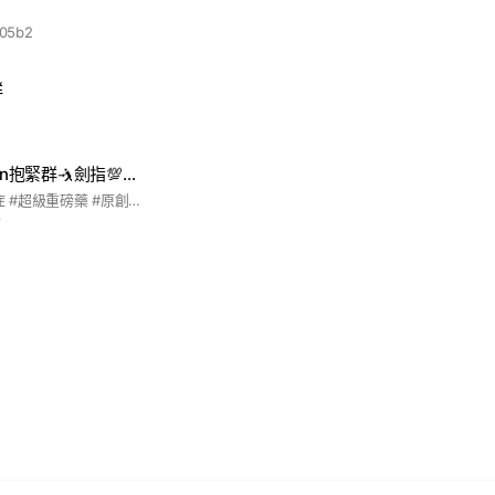
05b2
群
7871安立璽榮all in抱緊群🤺劍指💯億神藥
#阿茲海默症 #白斑症 #超級重磅藥 #原創新藥 #護國神山 #安立璽榮 #EI-1071 #黃雪芬
前