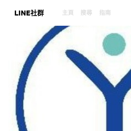
LINE社群
主頁
搜尋
指南