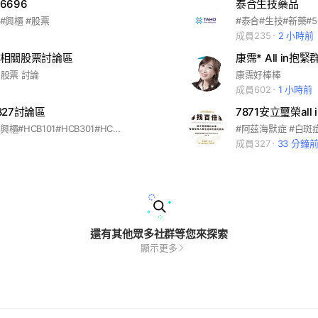
6696
泰合生技藥品
 #興櫃 #股票
#泰合#生技#新藥#5
成員235
2 小時前
相關股票討論區
康霈* All in抱緊
 股票 討論
康霈好棒棒
成員602
1 小時前
827討論區
#漢康#新藥#興櫃#HCB101#HCB301#HCB303#CD47
成員327
33 分鐘
還有其他眾多社群等您來探索
顯示更多