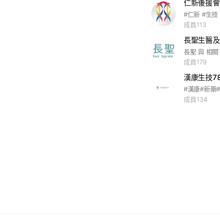
仁新後援會
#仁新 #生技
成員113
長聖生醫及
長聖 與 相關
成員179
漢康生技7
成員134