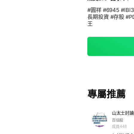
#圓祥 #6945 #IB
長期投資 #存股 #PD
王
專屬推薦
山太士討論
百倍股
成員448