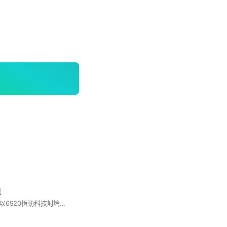
組
股票投資討論群組，以6920恆勁科技討論為主要，互相分享資訊。