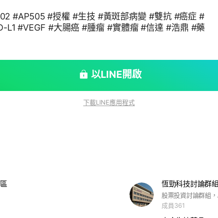
I302 #AP505 #授權 #生技 #黃斑部病變 #雙抗 #癌症 #
-L1 #VEGF #大腸癌 #腫瘤 #實體瘤 #信達 #浩鼎 #藥
以LINE開啟
下載LINE應用程式
區
恆勁科技討論群
成員361