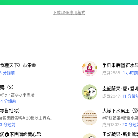
下載LINE應用程式
食糧天下》市集🐝
爭鮮果后2️⃣群水
13 分鐘前
成員2888
1 小時前
購（2）
圭記蔬果-愛+愛
水果行，當季水果團購
成員2047
11 分鐘
34 分鐘前
零售批發）
大樹下水果王（
彤采鮮果-全台獨家販售稀有20種以上品系大湖草莓🍓自產自銷，批發零售，讓您吃的安心。紐西蘭澳洲櫻桃🍒，台產季節水果。 精緻水果禮盒。 水果基本保固服務，大桃園🈵500元免運費。外縣市黑貓冷藏運費150元
#新鮮蔬果#精緻水
33 分鐘前
成員1302
20 分鐘
愛🏠家團購趣開心🥰
圭記蔬果-新北鶯