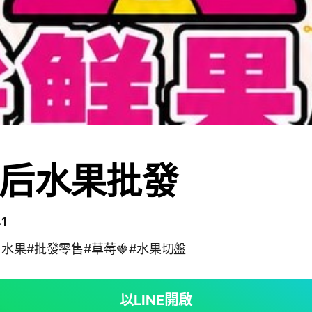
后水果批發
1
口水果#批發零售#草莓🍓#水果切盤
以LINE開啟