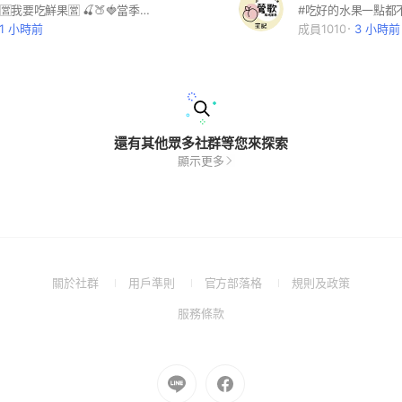
#水果 #團購 🈺我要吃鮮果🈺 🍒🍑🍓當季新鮮水果 🥬🥕🥦當季蔬果 營業時間:09:00~18:00 地址: 桃園市桃園區中正三街8號1樓(成功國小後門) 電話: 03-3328950
#吃好的水果一點都
21 小時前
成員1010
3 小時前
還有其他眾多社群等您來探索
顯示更多
(Open
(Open
(Open
(Open
關於社群
用戶準則
官方部落格
規則及政策
in
in
in
in
(Open
服務條款
a
a
a
a
in
new
new
new
new
a
window)
window)
window)
window)
new
Go
Go
window)
to
to