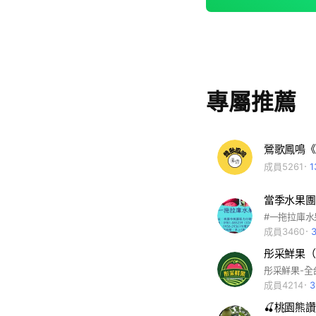
專屬推薦
鶯歌鳳鳴《
成員5261
當季水果團
#一拖拉庫
成員3460
彤采鮮果（
成員4214
🍒桃園熊讚