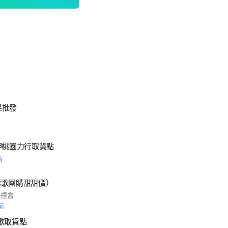
果批發
呷桃園力行取貨點
前
鶯歌團購甜甜價）
果禮盒
前
歌取貨點