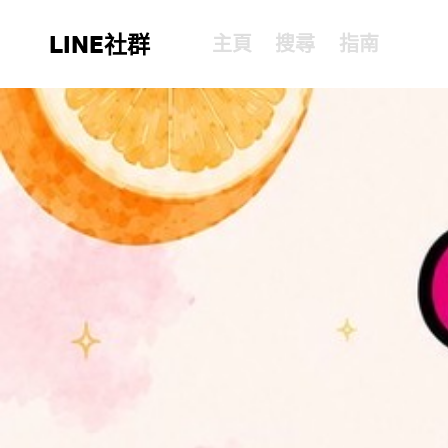
LINE社群
主頁
搜尋
指南