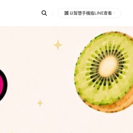
Search
以智慧手機版LINE查看
OpenChats
Open
or
search
messages
area