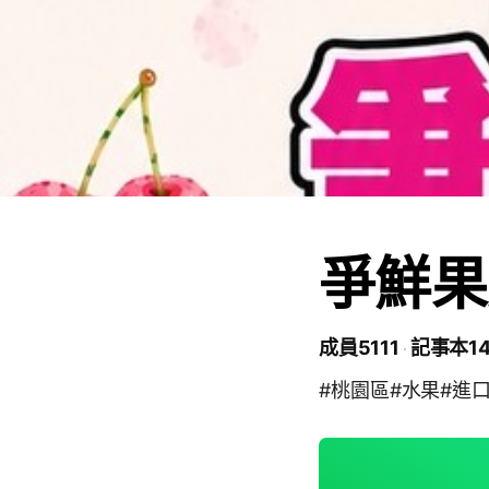
爭鮮果
成員5111
記事本14
#桃園區#水果#進