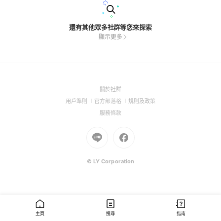
還有其他眾多社群等您來探索
顯示更多
(Open
關於社群
in
(Open
(Open
(Open
用戶準則
官方部落格
規則及政策
a
in
in
in
(Open
服務條款
new
a
a
a
in
window)
new
Go
new
Go
new
a
window)
to
window)
to
window)
new
Line
Facebook
window)
(Open
(Open
© LY Corporation
in
in
a
a
new
new
window)
window)
主頁
搜尋
指南