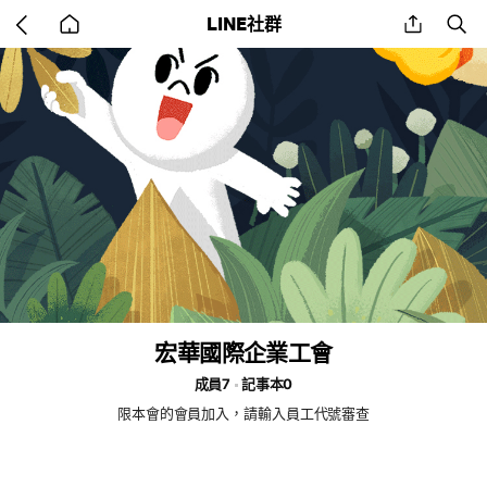
Go
share
se
LINE社群
back
to
home
宏華國際企業工會
成員7
記事本0
限本會的會員加入，請輸入員工代號審查