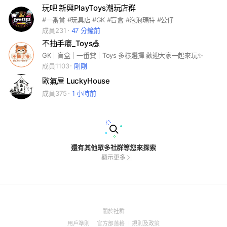
玩吧 新興PlayToys潮玩店群
#一番賞 #玩具店 #GK #盲盒 #泡泡瑪特 #公仔
成員231
47 分鐘前
不抽手癢_Toys🎪
GK｜盲盒｜一番賞｜Toys 多樣選擇 歡迎大家一起來玩✨
成員1103
剛剛
歐氣屋 LuckyHouse
成員375
1 小時前
還有其他眾多社群等您來探索
顯示更多
(Open
關於社群
in
(Open
(Open
(Open
用戶準則
官方部落格
規則及政策