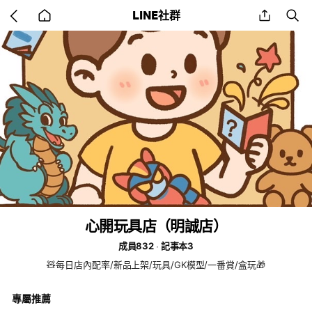
Go
share
se
LINE社群
back
to
home
心開玩具店（明誠店）
成員832
記事本3
🧸每日店內配率/新品上架/玩具/GK模型/一番賞/盒玩🎁
專屬推薦