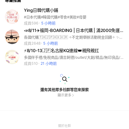
專屬推薦
Ying日韓代購小鋪
#日本代購#韓國代購#零食#美妝#母嬰
成員596
5 小時前
📣8/11✈️福岡-BOARDING | 日本代購 | 滿2000免運💰
各國代購🇹🇭🇯🇵🇭🇰🇰🇷 ✧⁠不定期舉辦活動現金回饋✧ ✨滿2000免運💰 桃園面交 每個月親飛親帶✈️歡迎帶圖詢問😊 #日本代購#東京代購#大阪代購#沖繩代購#泰國代購#香港代購#日本連線#代購#選貨#日本#精品#球鞋#流行#藍瓶#拍立得底片相機#迪士尼#環球影城#寶可夢#奧特曼#三麗鷗#泡泡瑪特POP MART#超級瑪利歐#日本藥妝#御守#吉卜力#角落生物#扭蛋#一番賞#藥妝#零食#日用百貨#育兒用品#伴手禮
成員2648
5 小時前
⚡️8/10-13🇯🇵名古屋KQ連線👑親飛親扛
多國伴手禮/免稅商品/唐吉軻德/outlet/大創/精品/無印良品/美妝/雜貨/包包/都是親扛連線唷 ~
成員510
21 小時前
還有其他眾多社群等您來探索
顯示更多
(Open
關於社群