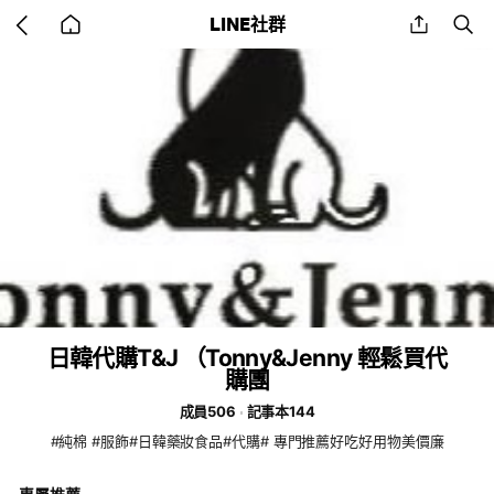
Go
share
se
LINE社群
back
to
home
日韓代購T&J （Tonny&Jenny 輕鬆買代
購團
成員506
記事本144
#純棉 #服飾#日韓藥妝食品#代購# 專門推薦好吃好用物美價廉