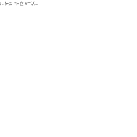
#新世紀 #斗六 #文具 #扭蛋 #盲盒 #生活用品 #團購 #批發 #零售#TITI #titi