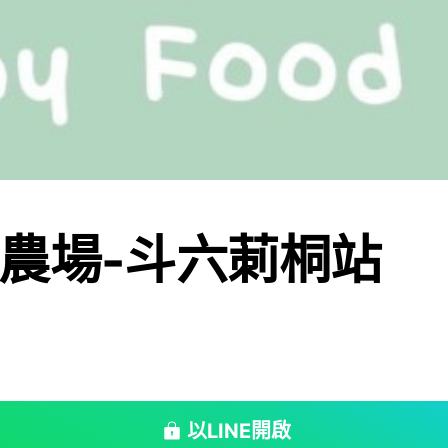
農場-斗六莿桐站
以LINE開啟