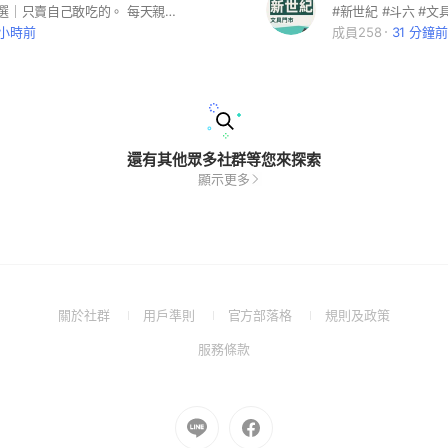
🐟 魚老闆嚴選｜只賣自己敢吃的。 每天親自挑選新鮮海鮮、當季水果、優質肉品， 堅持品質、產地透明，不定時推出限量福利價。 ✅ 海鮮 ✅ 水果 ✅ 肉品 ✅ 冷凍食品 ✅ 團購優惠 每天都有新商品，天天都有機會撿到好康！ 歡迎邀請親朋好友一起加入，把最新優惠第一時間帶回家。 魚老闆堅持： ✔️ 品質優先 ✔️ 價格實在 ✔️ 誠信經營 ✔️ 售後服務 天天放福利，不定時爆單優惠！
 小時前
成員258
31 分鐘前
還有其他眾多社群等您來探索
顯示更多
(Open
(Open
(Open
(Open
關於社群
用戶準則
官方部落格
規則及政策
in
in
in
in
(Open
服務條款
a
a
a
a
in
new
new
new
new
a
window)
window)
window)
window)
new
Go
Go
window)
to
to