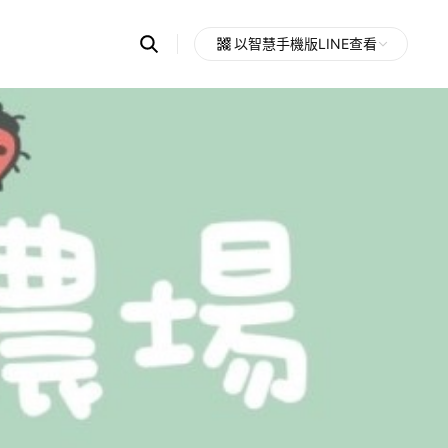
Search
以智慧手機版LINE查看
OpenChats
Open
or
search
messages
area