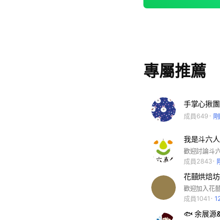
專屬推薦
手掌心揪團
成員649
剛
我是斗六人
歡迎討論斗
成員2843
花囍烘焙坊
成員1041
1