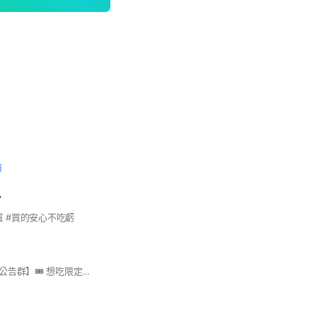
前
富
質 #買的安心不吃虧
【每日限定口味抽獎公告群】🎟️ 想吃限定口味，只能在這裡知道！ 每日更新，售完不補。 這裡是唯一通道，群主親自發布。 想搶先吃？跟緊這裡就對了！