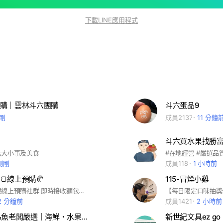
下載LINE應用程式
購｜雲林斗六團購
斗六蛋品9
剛
成員2137
11 分鐘
斗六買水果找勝
六大小事及美食
#在地經營 #嚴選品
剛剛
成員118
1 小時前
🍞線上預購🥐
115-冒煙小雞
歡迎加入花囍線上預購社群 即時接收麵包出爐資訊☺️
2 分鐘前
成員1421
2 小時前
🐟 余展源&魚老闆嚴選｜海鮮・水果・肉品團購
新世紀文具ez go