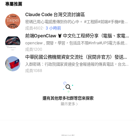
專屬推薦
Claude Code 台灣交流討論區
密碼已用心電感應傳到你的心中。 #工程師#前端#手機#後端#家電#電腦 #Taiwan#ansible#軟體#編碼#程式#自動化#資工#資管#資訊#資處#開發#研發#軟工#軟件#編程#維運#Python#software#系統#programming#結構#BSD#DOS#Linux#macOS#iOS#Unix#pip#PyPI#程式設計#機器學習#編輯器#自由軟體#API#函式庫#decorator#IDE#IDLE#wxPython#Web#GUI
成員4602
3 小時前
前端OpenClaw 🦞 中文化工程師分享（電腦、家電手機）
openclaw , 開發，學習，包括且不限#infra#UPS電力系統整合#資安派遣#IT人員#採購設備#法令合約#資訊安全情報#軟體#組織現況職缺分享#hardware #EE #RF etc
成員1200
中華民國公務機關資安交流社（民間非官方）發送廣告前，本群有現職警政和國安單位的同仁
入群密碼：行政院國家資通安全會報通報的傳真電話，台北市去零貳。總共【捌碼】
成員1088
還有其他眾多社群等您來探索
顯示更多