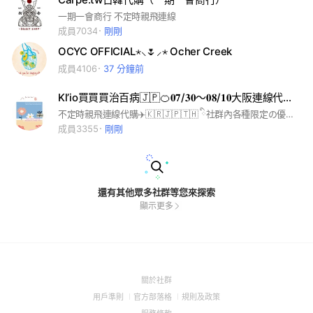
一期一會商行 不定時親飛連線
成員7034
剛剛
OCYC OFFICIAL⋆⸜🌷⸝‍⋆ Ocher Creek
成員4106
37 分鐘前
Kl’io買買買治百病🇯🇵🍊𝟎𝟕/𝟑𝟎～𝟎𝟖/𝟏𝟎大阪連線代購✈️
不定時親飛連線代購✈️🇰🇷🇯🇵🇹🇭 ིྀ社群內各種限定の優惠潮流好物 「優惠價、優惠活動」只限社群內🌚 通知較多可關靜音🔕退出就無法再進來囉！ 官方Line:｜ @ciy3956s （每筆訂單皆開立政府合法收據，安心有保障） 歡迎加入和我們一起逛街 認識新朋友 一起聊天 分享最新最好的商品🤍 我是校長，很開心認識你(≧◡≦)
成員3355
剛剛
還有其他眾多社群等您來探索
顯示更多
(Open
關於社群
in
(Open
(Open
(Open
用戶準則
官方部落格
規則及政策
a
in
in
in