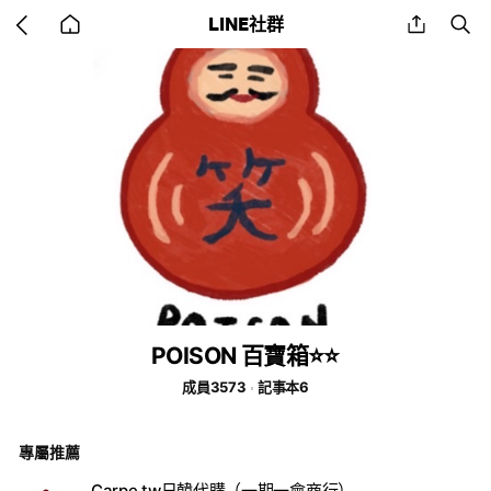
Go
share
se
LINE社群
back
to
home
POISON 百寶箱⭐️⭐️
成員3573
記事本6
專屬推薦
Carpe.tw日韓代購（一期一會商行）