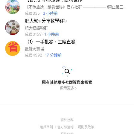
《不休旅途：繪卷世界》官方社群 —————— ❗️禁止第三方社群平台的任何宣傳和廣告行為。 ❗️禁止第三方代儲宣傳，發現直接強制退出。 ❗️禁止惡意言論、仇恨言論或霸凌等攻擊他人行為。 ❗️行為惡劣者將會在無通知情況下強制退出。
成員335
3 小時前
肥大叔✨️分享教學群✨️
肥大叔鐵粉群
成員3159
1 小時前
（1）一手批發、工廠直發
批發大賣場
成員4992
17 分鐘前
還有其他眾多社群等您來探索
顯示更多
(Open
關於社群
in
(Open
(Open
(Open
用戶準則
官方部落格
規則及政策
a
in
in
in