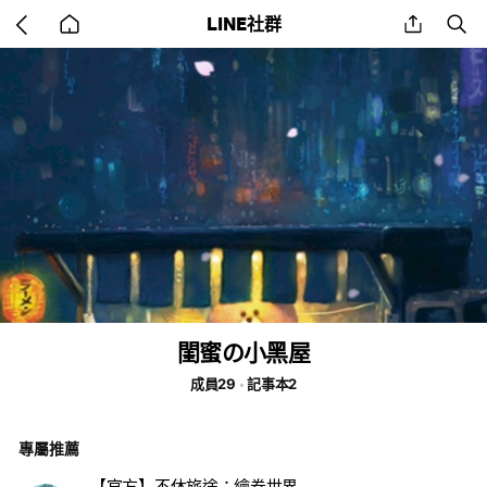
Go
share
se
LINE社群
back
to
home
閨蜜の小黑屋
成員29
記事本2
專屬推薦
【官方】不休旅途：繪卷世界